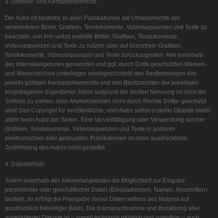
3. Urheber- und Kennzeichenrecht
Der Autor ist bestrebt, in allen Publikationen die Urheberrechte der
verwendeten Bilder, Grafiken, Tondokumente, Videosequenzen und Texte zu
beachten, von ihm selbst erstellte Bilder, Grafiken, Tondokumente,
Videosequenzen und Texte zu nutzen oder auf lizenzfreie Grafiken,
Tondokumente, Videosequenzen und Texte zurückzugreifen. Alle innerhalb
des Internetangebotes genannten und ggf. durch Dritte geschützten Marken-
und Warenzeichen unterliegen uneingeschränkt den Bestimmungen des
jeweils gültigen Kennzeichenrechts und den Besitzrechten der jeweiligen
eingetragenen Eigentümer. Allein aufgrund der bloßen Nennung ist nicht der
Schluss zu ziehen, dass Markenzeichen nicht durch Rechte Dritter geschützt
sind! Das Copyright für veröffentlichte, vom Autor selbst erstellte Objekte bleibt
allein beim Autor der Seiten. Eine Vervielfältigung oder Verwendung solcher
Grafiken, Tondokumente, Videosequenzen und Texte in anderen
elektronischen oder gedruckten Publikationen ist ohne ausdrückliche
Zustimmung des Autors nicht gestattet.
4. Datenschutz
Sofern innerhalb des Internetangebotes die Möglichkeit zur Eingabe
persönlicher oder geschäftlicher Daten (Emailadressen, Namen, Anschriften)
besteht, so erfolgt die Preisgabe dieser Daten seitens des Nutzers auf
ausdrücklich freiwilliger Basis. Die Inanspruchnahme und Bezahlung aller
angebotenen Dienste ist – soweit technisch möglich und zumutbar – auch