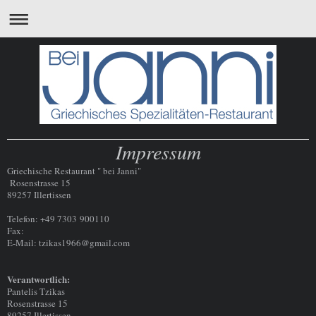
Impressum
Griechische Restaurant " bei Janni"
Rosenstrasse 15
89257 Illertissen
Telefon: +49 7303 900110
Fax:
E-Mail: tzikas1966@gmail.com
Verantwortlich:
Pantelis Tzikas
Rosenstrasse 15
89257 Illertissen