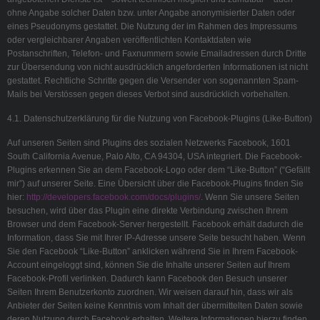
ohne Angabe solcher Daten bzw. unter Angabe anonymisierter Daten oder
eines Pseudonyms gestattet. Die Nutzung der im Rahmen des Impressums
oder vergleichbarer Angaben veröffentlichten Kontaktdaten wie
Postanschriften, Telefon- und Faxnummern sowie Emailadressen durch Dritte
zur Übersendung von nicht ausdrücklich angeforderten Informationen ist nicht
gestattet. Rechtliche Schritte gegen die Versender von sogenannten Spam-
Mails bei Verstössen gegen dieses Verbot sind ausdrücklich vorbehalten.
4.1. Datenschutzerklärung für die Nutzung von Facebook-Plugins (Like-Button)
Auf unseren Seiten sind Plugins des sozialen Netzwerks Facebook, 1601
South California Avenue, Palo Alto, CA 94304, USA integriert. Die Facebook-
Plugins erkennen Sie an dem Facebook-Logo oder dem “Like-Button” (“Gefällt
mir”) auf unserer Seite. Eine Übersicht über die Facebook-Plugins finden Sie
hier:
http://developers.facebook.com/docs/plugins/
. Wenn Sie unsere Seiten
besuchen, wird über das Plugin eine direkte Verbindung zwischen Ihrem
Browser und dem Facebook-Server hergestellt. Facebook erhält dadurch die
Information, dass Sie mit Ihrer IP-Adresse unsere Seite besucht haben. Wenn
Sie den Facebook “Like-Button” anklicken während Sie in Ihrem Facebook-
Account eingeloggt sind, können Sie die Inhalte unserer Seiten auf Ihrem
Facebook-Profil verlinken. Dadurch kann Facebook den Besuch unserer
Seiten Ihrem Benutzerkonto zuordnen. Wir weisen darauf hin, dass wir als
Anbieter der Seiten keine Kenntnis vom Inhalt der übermittelten Daten sowie
deren Nutzung durch Facebook erhalten. Weitere Informationen hierzu finden