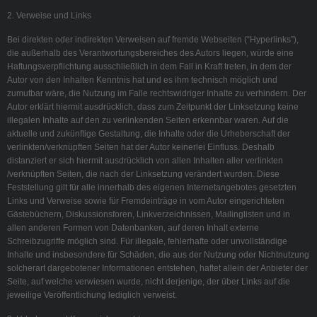
2. Verweise und Links
Bei direkten oder indirekten Verweisen auf fremde Webseiten (“Hyperlinks”),
die außerhalb des Verantwortungsbereiches des Autors liegen, würde eine
Haftungsverpflichtung ausschließlich in dem Fall in Kraft treten, in dem der
Autor von den Inhalten Kenntnis hat und es ihm technisch möglich und
zumutbar wäre, die Nutzung im Falle rechtswidriger Inhalte zu verhindern. Der
Autor erklärt hiermit ausdrücklich, dass zum Zeitpunkt der Linksetzung keine
illegalen Inhalte auf den zu verlinkenden Seiten erkennbar waren. Auf die
aktuelle und zukünftige Gestaltung, die Inhalte oder die Urheberschaft der
verlinkten/verknüpften Seiten hat der Autor keinerlei Einfluss. Deshalb
distanziert er sich hiermit ausdrücklich von allen Inhalten aller verlinkten
/verknüpften Seiten, die nach der Linksetzung verändert wurden. Diese
Feststellung gilt für alle innerhalb des eigenen Internetangebotes gesetzten
Links und Verweise sowie für Fremdeinträge in vom Autor eingerichteten
Gästebüchern, Diskussionsforen, Linkverzeichnissen, Mailinglisten und in
allen anderen Formen von Datenbanken, auf deren Inhalt externe
Schreibzugriffe möglich sind. Für illegale, fehlerhafte oder unvollständige
Inhalte und insbesondere für Schäden, die aus der Nutzung oder Nichtnutzung
solcherart dargebotener Informationen entstehen, haftet allein der Anbieter der
Seite, auf welche verwiesen wurde, nicht derjenige, der über Links auf die
jeweilige Veröffentlichung lediglich verweist.